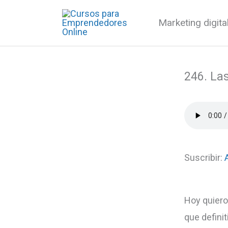
Ir
Marketing digit
al
contenido
246. La
Suscribir:
Hoy quiero
que defini