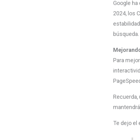
Google ha d
2024, los 
estabilida
búsqueda.
Mejorando
Para mejora
interactivi
PageSpeed 
Recuerda, 
mantendrá 
Te dejo el