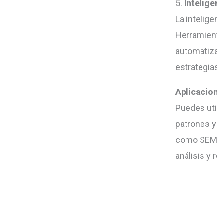
5.
Intelige
La intelige
Herramient
automatiza
estrategia
Aplicacio
Puedes util
patrones y
como SEMru
análisis y