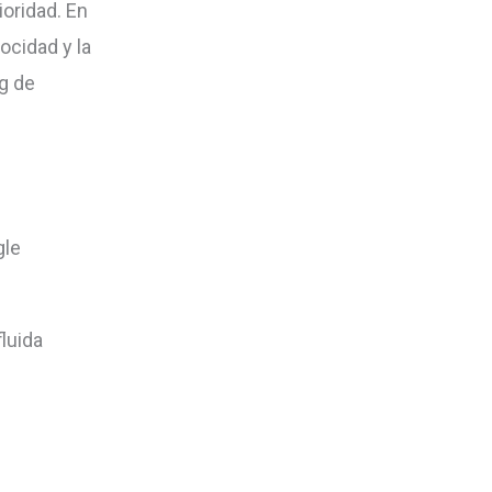
ioridad. En
ocidad y la
ng de
gle
luida