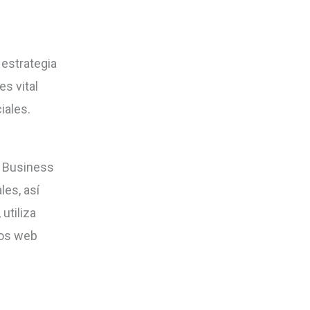
 estrategia
s vital
iales.
y Business
les, así
utiliza
ios web