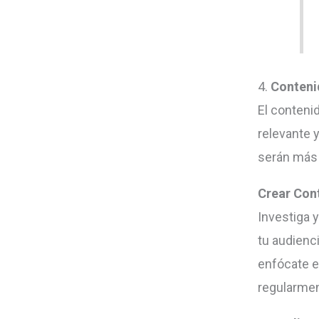
4.
Conteni
El conteni
relevante y
serán más 
Crear Con
Investiga 
tu audienc
enfócate en
regularmen