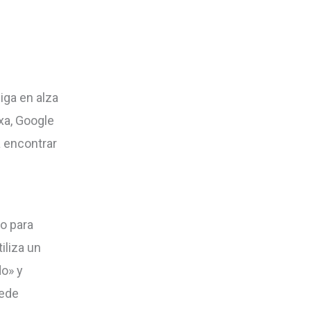
iga en alza
xa, Google
 encontrar
o para
iliza un
do» y
uede