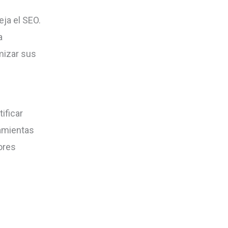
eja el SEO.
a
mizar sus
ificar
ramientas
ores