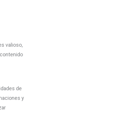
s valioso,
u contenido
idades de
rmaciones y
zar