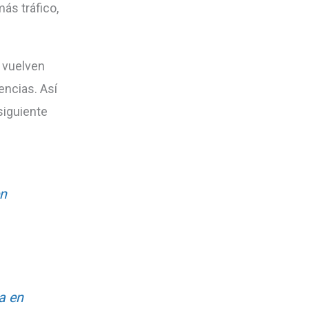
ás tráfico,
 vuelven
encias. Así
siguiente
en
a en