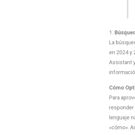
1.
Búsqued
La búsqued
en 2024 y 
Assistant 
información
Cómo Opti
Para aprov
responder 
lenguaje n
«cómo». Ad