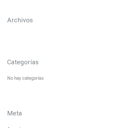
o
r
Archivos
:
Categorías
No hay categorías
Meta