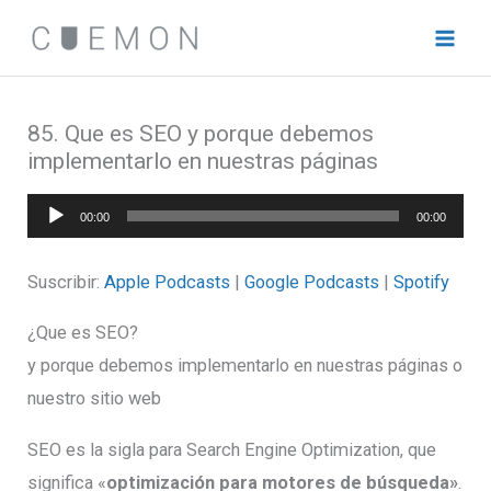
Ir
al
contenido
85. Que es SEO y porque debemos
implementarlo en nuestras páginas
Reproductor
00:00
00:00
de
audio
Suscribir:
Apple Podcasts
|
Google Podcasts
|
Spotify
¿Que es SEO?
y porque debemos implementarlo en nuestras páginas o
nuestro sitio web
SEO es la sigla para Search Engine Optimization, que
significa «
optimización para motores de búsqueda»
.