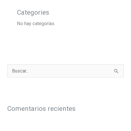
Categories
No hay categorías
B
u
s
c
a
Comentarios recientes
r
p