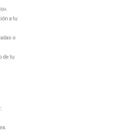
to».
ión a tu
ñadas o
o de tu
.
ea.