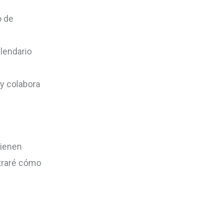
o de
alendario
 y colabora
tienen
straré cómo