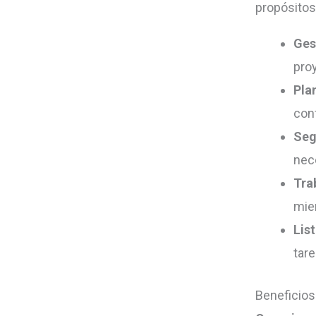
propósitos
Ges
pro
Pla
con
Seg
nec
Tra
mie
Lis
tare
Beneficios