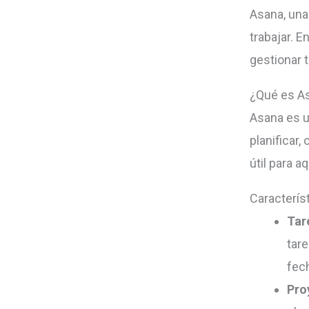
Asana, un
trabajar. 
gestionar 
¿Qué es A
Asana es u
planificar,
útil para a
Caracterís
Tar
tar
fec
Pro