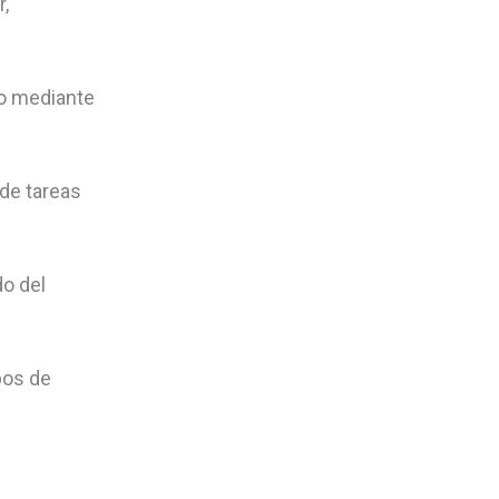
r,
po mediante
 de tareas
do del
pos de