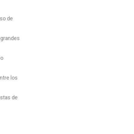
eso de
 grandes
jo
ntre los
istas de