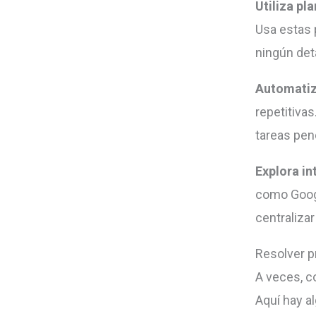
Utiliza pla
Usa estas 
ningún det
Automatiz
repetitiva
tareas pen
Explora i
como Googl
centralizar
Resolver 
A veces, c
Aquí hay a