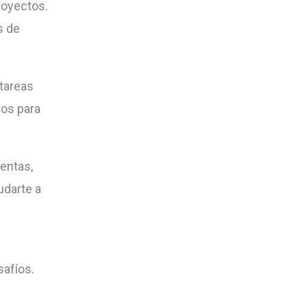
proyectos.
s de
 tareas
cos para
entas,
udarte a
afíos.