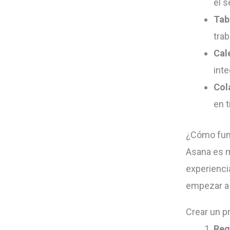
el 
Tab
trab
Cal
inte
Col
en t
¿Cómo fun
Asana es mu
experienci
empezar a u
Crear un p
Reg