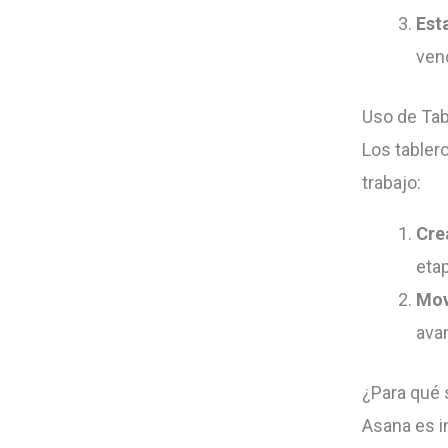
Est
ven
Uso de Tab
Los tabler
trabajo:
Cre
eta
Mov
ava
¿Para qué 
Asana es i