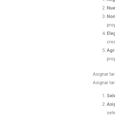
Nue
Nom
pro
Eleg
cre
Agr
pro
Asignar ta
Asignar ta
Sel
Asi
sele