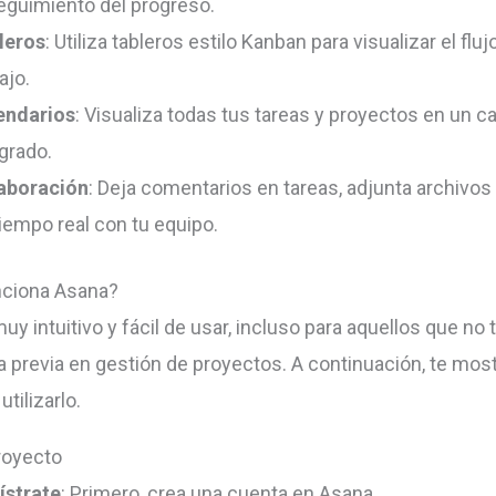
seguimiento del progreso.
leros
: Utiliza tableros estilo Kanban para visualizar el fluj
ajo.
endarios
: Visualiza todas tus tareas y proyectos en un c
grado.
aboración
: Deja comentarios en tareas, adjunta archivos
iempo real con tu equipo.
ciona Asana?
y intuitivo y fácil de usar, incluso para aquellos que no 
a previa en gestión de proyectos. A continuación, te mo
tilizarlo.
royecto
ístrate
: Primero, crea una cuenta en Asana.