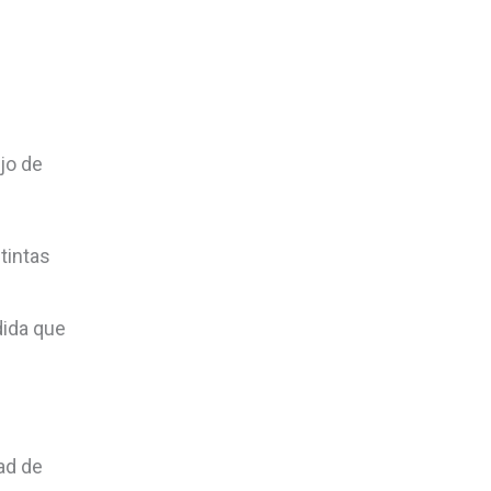
e
jo de
tintas
dida que
ad de