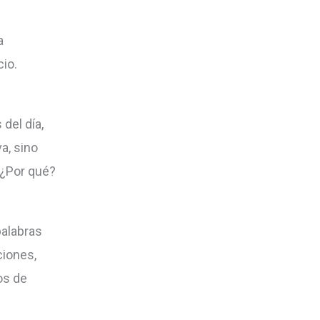
o
a
disminuir
io.
el
volumen.
del día,
a, sino
 ¿Por qué?
palabras
ciones,
os de