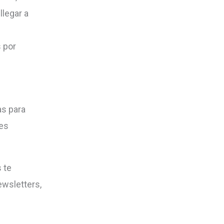
llegar a
 por
as para
tes
 te
ewsletters,