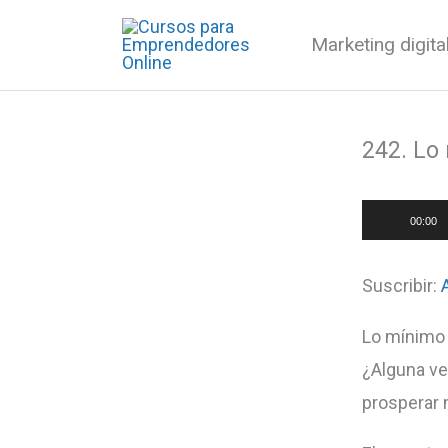
Ir
Marketing digit
al
contenido
242. Lo
Reproduct
00:00
de
audio
Suscribir:
Lo mínimo 
¿Alguna ve
prosperar 