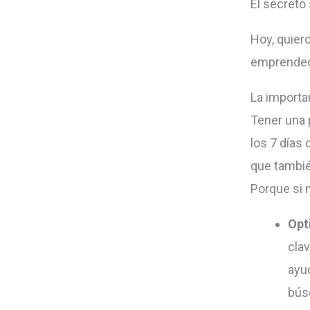
El secreto 
Hoy, quier
emprendedo
La importa
Tener una 
los 7 días 
que tambié
Porque si 
Opt
clav
ayu
búsq