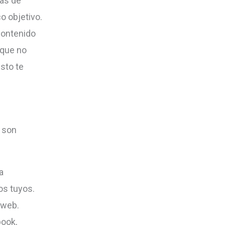
ias de
o objetivo.
contenido
 que no
sto te
s son
a
os tuyos.
 web.
ook,