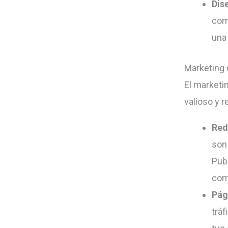
Dis
comp
una 
Marketing 
El marketi
valioso y r
Red
son
Pub
com
Pág
tráf