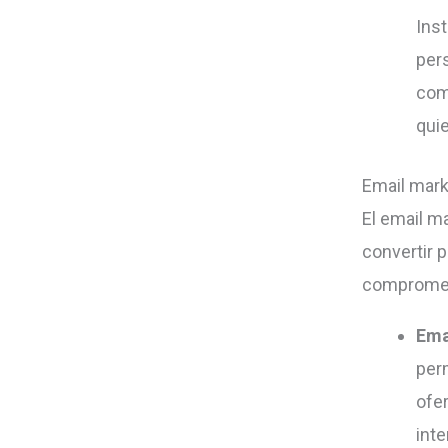
Ins
per
com
qui
Email mar
El email m
convertir 
compromet
Ema
per
ofe
inte