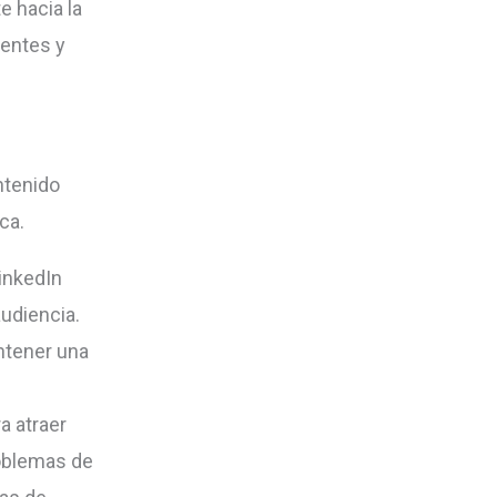
e hacia la
ientes y
ntenido
ca.
inkedIn
udiencia.
ntener una
a atraer
roblemas de