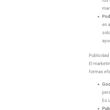
tus
mark
Pod
en 
sol
ayu
Publicidad
El marketi
formas efe
Goo
per
Es u
Pub