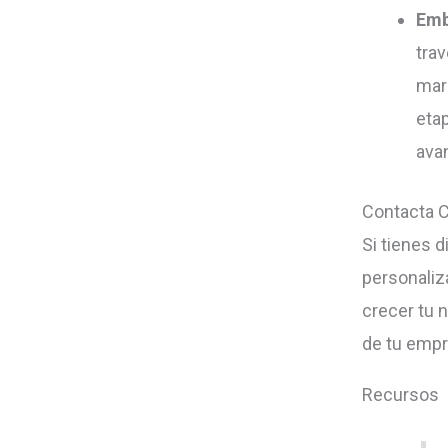
Emb
tra
mar
eta
ava
Contacta 
Si tienes 
personaliz
crecer tu 
de tu empr
Recursos