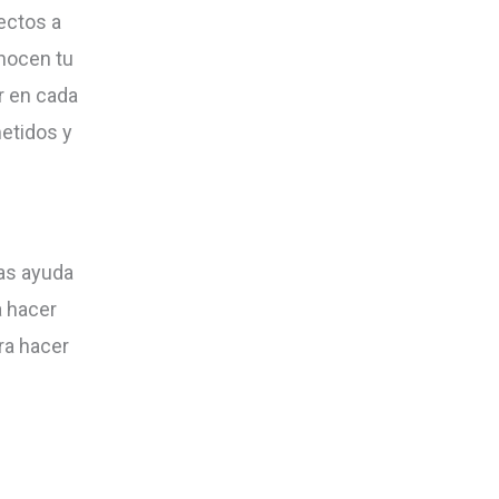
ectos a
nocen tu
r en cada
etidos y
tas ayuda
a hacer
ra hacer