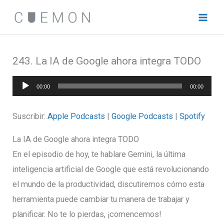
Ir
al
contenido
243. La IA de Google ahora integra TODO
Reproductor
00:00
00:00
de
audio
Suscribir:
Apple Podcasts
|
Google Podcasts
|
Spotify
La IA de Google ahora integra TODO
En el episodio de hoy, te hablare Gemini, la última
inteligencia artificial de Google que está revolucionando
el mundo de la productividad, discutiremos cómo esta
herramienta puede cambiar tu manera de trabajar y
planificar. No te lo pierdas, ¡comencemos!