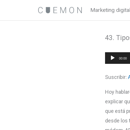
Ir
Marketing digit
al
contenido
43. Tip
Reproduct
00:00
de
audio
Suscribir:
Hoy hablar
explicar q
que está p
desde los t