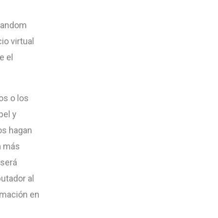
o
disminuir
(random
el
o virtual
volumen.
e el
os o los
pel y
os hagan
a más
 será
utador al
rmación en