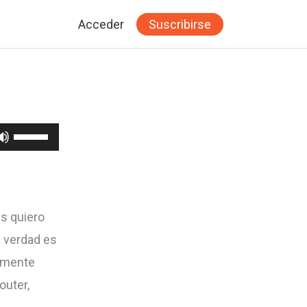
Acceder
Suscribirse
Utiliza
las
teclas
de
s quiero
flecha
 verdad es
arriba/abajo
almente
para
outer,
aumentar