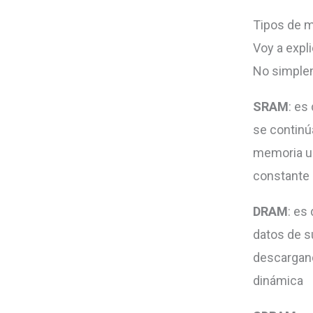
Tipos de 
Voy a expl
No simplem
SRAM
: es
se continú
memoria un
constante 
DRAM
: es
datos de s
descargand
dinámica