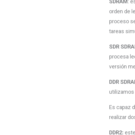
SDRAM
: 
orden de l
proceso se 
tareas si
SDR SDR
procesa lec
versión me
DDR SDR
utilizamos
Es capaz d
realizar do
DDR2:
este