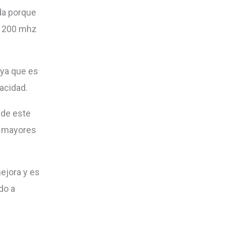
ida porque
a 200 mhz
 ya que es
acidad.
 de este
y mayores
mejora y es
do a