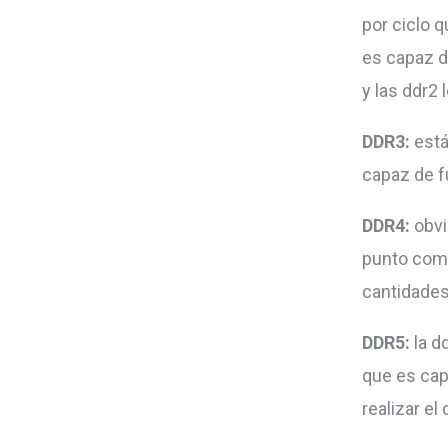
por ciclo 
es capaz d
y las ddr2
DDR3:
está
capaz de 
DDR4:
obvi
punto comi
cantidade
DDR5:
la d
que es cap
realizar e