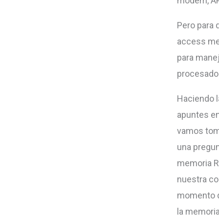
módem, AP
Pero para 
access mem
para manej
procesador
Haciendo l
apuntes en 
vamos toma
una pregun
memoria RA
nuestra co
momento de
la memoria