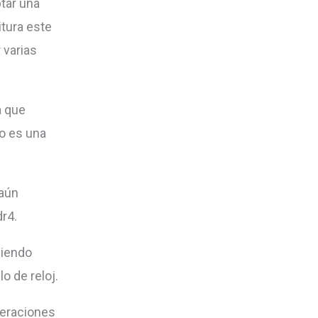
tar una
itura este
 varias
a que
to es una
 aún
dr4.
diendo
o de reloj.
eraciones