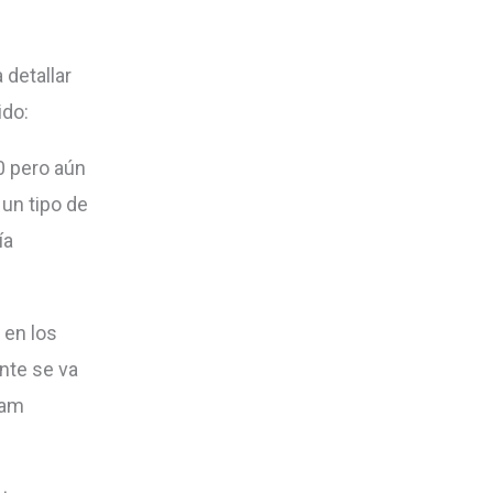
 detallar
ido:
90 pero aún
 un tipo de
ía
 en los
nte se va
ram