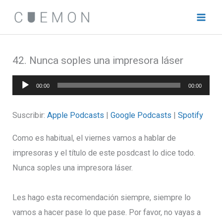
Ir
al
contenido
42. Nunca soples una impresora láser
Reproductor
00:00
00:00
de
audio
Suscribir:
Apple Podcasts
|
Google Podcasts
|
Spotify
Como es habitual, el viernes vamos a hablar de
impresoras y el título de este posdcast lo dice todo.
Nunca soples una impresora láser.
Les hago esta recomendación siempre, siempre lo
vamos a hacer pase lo que pase. Por favor, no vayas a