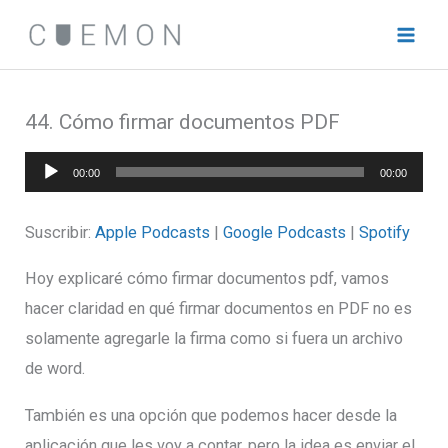
Ir
al
contenido
44. Cómo firmar documentos PDF
Reproductor
00:00
00:00
de
audio
Suscribir:
Apple Podcasts
|
Google Podcasts
|
Spotify
Hoy explicaré cómo firmar documentos pdf, vamos
hacer claridad en qué firmar documentos en PDF no es
solamente agregarle la firma como si fuera un archivo
de word.
También es una opción que podemos hacer desde la
aplicación que les voy a contar, pero la idea es enviar el