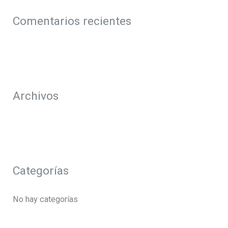
c
a
Comentarios recientes
r
p
o
r
Archivos
:
Categorías
No hay categorías