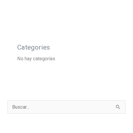
Categories
No hay categorías
B
u
s