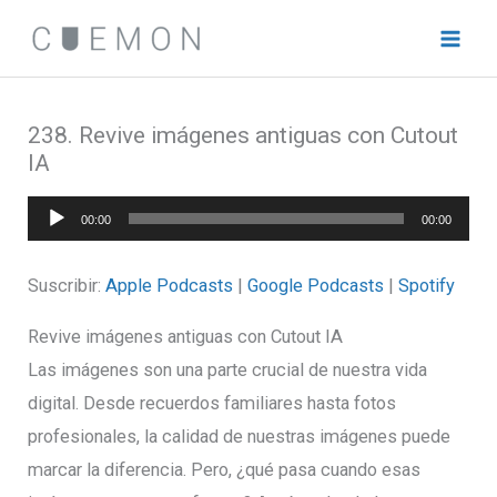
Ir
al
contenido
238. Revive imágenes antiguas con Cutout
IA
Reproductor
00:00
00:00
de
audio
Suscribir:
Apple Podcasts
|
Google Podcasts
|
Spotify
Revive imágenes antiguas con Cutout IA
Las imágenes son una parte crucial de nuestra vida
digital. Desde recuerdos familiares hasta fotos
profesionales, la calidad de nuestras imágenes puede
marcar la diferencia. Pero, ¿qué pasa cuando esas