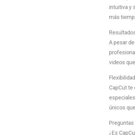
intuitiva y
más tiemp
Resultados
A pesar de
profesional
videos que
Flexibilida
CapCut te 
especiales
únicos qu
Preguntas
¿Es CapCut