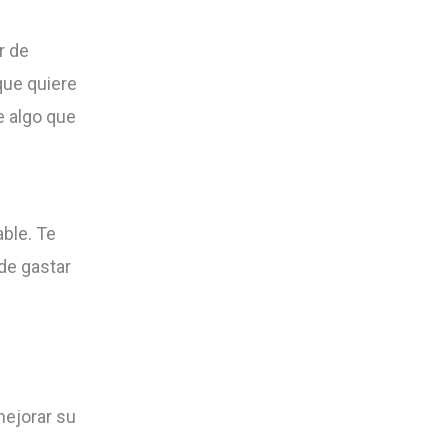
r de
que quiere
e algo que
ble. Te
de gastar
mejorar su