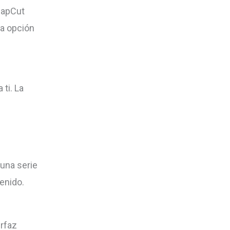
CapCut
na opción
ti. La
 una serie
enido.
erfaz