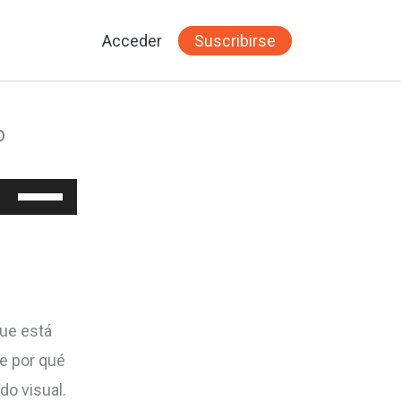
Acceder
Suscribirse
o
Utiliza
las
teclas
de
flecha
que está
arriba/abajo
re por qué
para
do visual.
aumentar