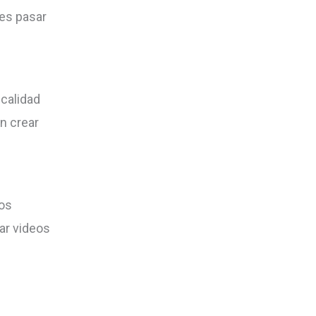
des pasar
 calidad
en crear
tos
ar videos