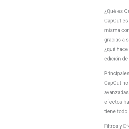
¿Qué es C
CapCut es 
misma comp
gracias a s
¿qué hace 
edición de
Principale
CapCut no 
avanzadas q
efectos ha
tiene todo
Filtros y E