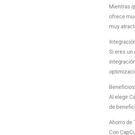
Mientras q
ofrece muc
muy atracti
Integració
Si eres un 
integració
optimizaci
Beneficios
Al elegir 
de benefic
Ahorro de
Con CapCut