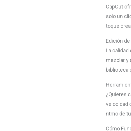
CapCut ofr
solo un cl
toque crea
Edición de
La calidad 
mezclar y 
biblioteca
Herramient
¿Quieres c
velocidad d
ritmo de t
Cómo Func