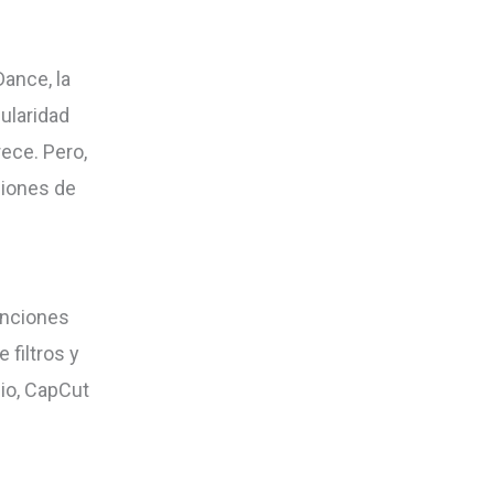
o
disminuir
Dance, la
el
ularidad
volumen.
rece. Pero,
ciones de
unciones
 filtros y
dio, CapCut