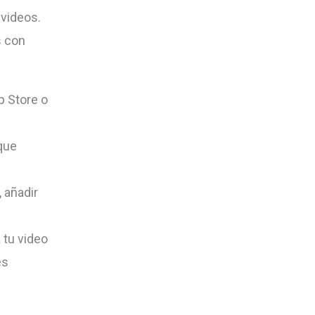
 videos.
s con
p Store o
 que
, añadir
 tu video
es