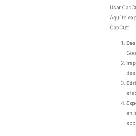
Usar CapCu
Aquí te ex
CapCut:
Des
Goog
Imp
dese
Edi
efec
Exp
en 
soci