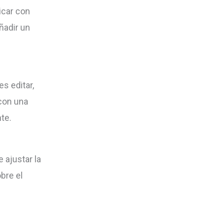
icar con
ñadir un
s editar,
 con una
te.
 ajustar la
bre el