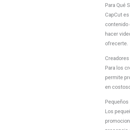
Para Qué S
CapCut es 
contenido 
hacer vide
ofrecerte.
Creadores
Para los c
permite pr
en costoso
Pequeños 
Los pequeñ
promociona