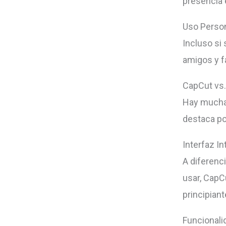
presencia e
Uso Perso
Incluso si
amigos y f
CapCut vs.
Hay muchas
destaca po
Interfaz In
A diferenc
usar, CapCu
principiant
Funcionali