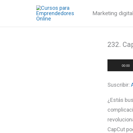
Ir
Marketing digit
al
contenido
232. Ca
Reproduct
00:00
de
audio
Suscribir:
¿Estás bus
complicaci
revolucion
CapCut pod