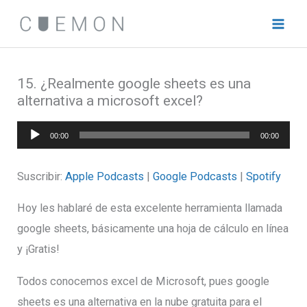
Ir
al
contenido
15. ¿Realmente google sheets es una
alternativa a microsoft excel?
Reproductor
00:00
00:00
de
audio
Suscribir:
Apple Podcasts
|
Google Podcasts
|
Spotify
Hoy les hablaré de esta excelente herramienta llamada
google sheets, básicamente una hoja de cálculo en línea
y ¡Gratis!
Todos conocemos excel de Microsoft, pues google
sheets es una alternativa en la nube gratuita para el