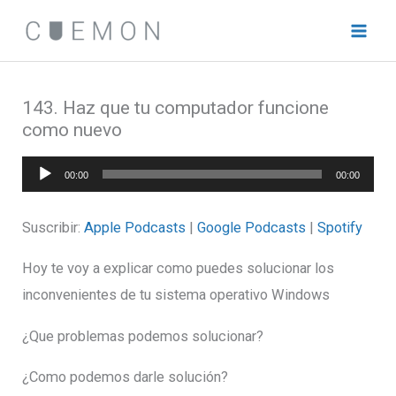
Ir
al
contenido
143. Haz que tu computador funcione
como nuevo
Reproductor
00:00
00:00
de
audio
Suscribir:
Apple Podcasts
|
Google Podcasts
|
Spotify
Hoy te voy a explicar como puedes solucionar los
inconvenientes de tu sistema operativo Windows
¿Que problemas podemos solucionar?
¿Como podemos darle solución?