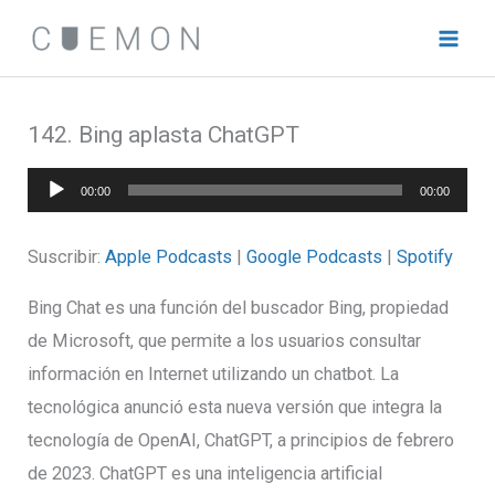
Ir
al
contenido
142. Bing aplasta ChatGPT
Reproductor
00:00
00:00
de
audio
Suscribir:
Apple Podcasts
|
Google Podcasts
|
Spotify
Bing Chat es una función del buscador Bing, propiedad
de Microsoft, que permite a los usuarios consultar
información en Internet utilizando un chatbot. La
tecnológica anunció esta nueva versión que integra la
tecnología de OpenAI, ChatGPT, a principios de febrero
de 2023. ChatGPT es una inteligencia artificial