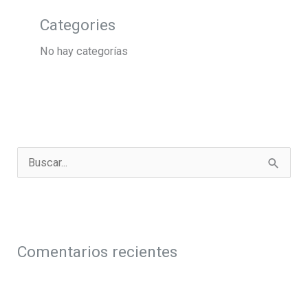
Categories
No hay categorías
B
u
s
c
a
Comentarios recientes
r
p