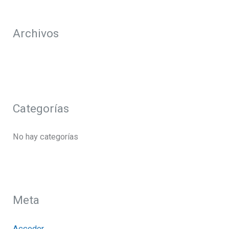
o
r
Archivos
:
Categorías
No hay categorías
Meta
Acceder