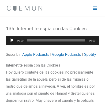
Ir
al
contenido
136. Internet te espía con las Cookies
Reproductor
00:00
00:00
de
audio
Suscribir:
Apple Podcasts
|
Google Podcasts
|
Spotify
Internet te espía con las Cookies
Hoy quiero contarte de las cookies, no precisamente
las galletitas de la abuela, pero sí de las migajas o
rastro que dejamos al navegar. A ver, el nombre es por
una analogía con el cuento de Hansel y Gretel quienes
dejaban un rastro. Muy chévere el cuento y la película,