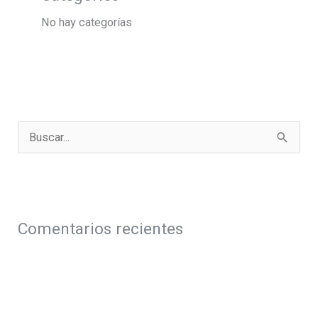
No hay categorías
B
u
s
c
a
Comentarios recientes
r
p
o
r