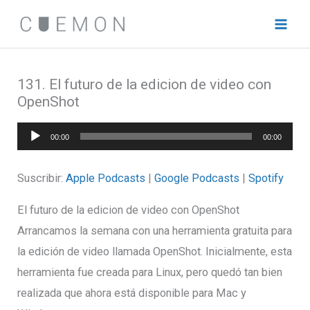
Ir
al
contenido
131. El futuro de la edicion de video con
OpenShot
Reproductor
00:00
00:00
de
audio
Suscribir:
Apple Podcasts
|
Google Podcasts
|
Spotify
El futuro de la edicion de video con OpenShot
Arrancamos la semana con una herramienta gratuita para
la edición de video llamada OpenShot. Inicialmente, esta
herramienta fue creada para Linux, pero quedó tan bien
realizada que ahora está disponible para Mac y