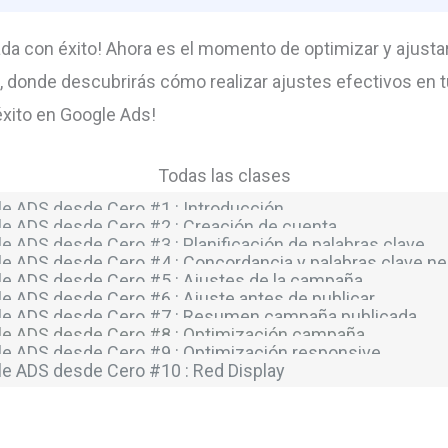
da con éxito! Ahora es el momento de optimizar y ajustar 
n, donde descubrirás cómo realizar ajustes efectivos en 
éxito en Google Ads!
Todas las clases
e ADS desde Cero #1 : Introducción
e ADS desde Cero #2 : Creación de cuenta
e ADS desde Cero #3 : Planificación de palabras clave
e ADS desde Cero #4 : Concordancia y palabras clave ne
e ADS desde Cero #5 : Ajustes de la campaña
e ADS desde Cero #6 : Ajuste antes de publicar
le ADS desde Cero #7 : Resumen campaña publicada
e ADS desde Cero #8 : Optimización campaña
e ADS desde Cero #9 : Optimización responsive
e ADS desde Cero #10 : Red Display