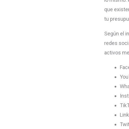
que existen
tu presupu
Según el i
redes soci
activos m
Fac
You
Wha
Ins
Tik
Lin
Twit