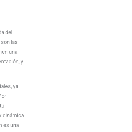
da del
 son las
enen una
ntación, y
ales, ya
Por
tu
uy dinámica
In es una