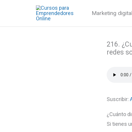
Ir
Marketing digit
al
contenido
216. ¿C
redes so
Suscribir:
¿Cuánto di
Si tienes 