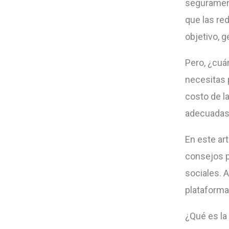
segurament
que las re
objetivo, g
Pero, ¿cuá
necesitas 
costo de l
adecuadas 
En este art
consejos p
sociales. 
plataforma
¿Qué es la