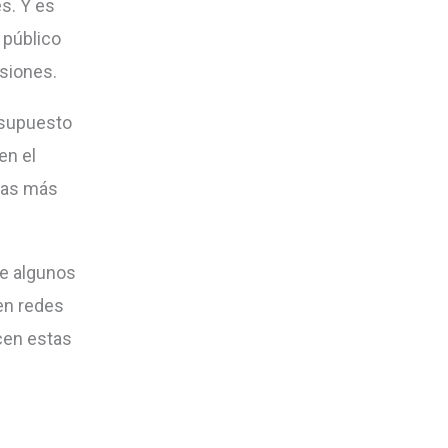
s. Y es
 público
rsiones.
esupuesto
en el
 las más
te algunos
en redes
cen estas