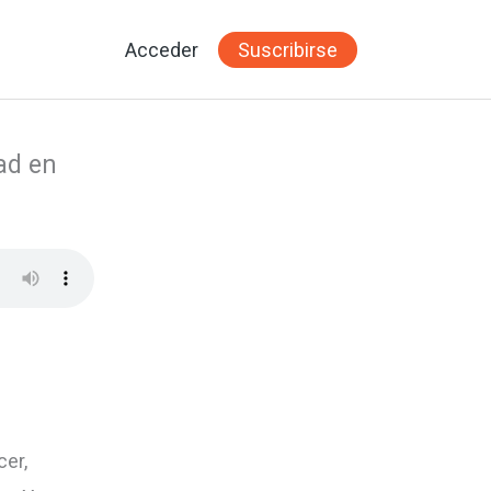
Acceder
Suscribirse
ad en
cer,