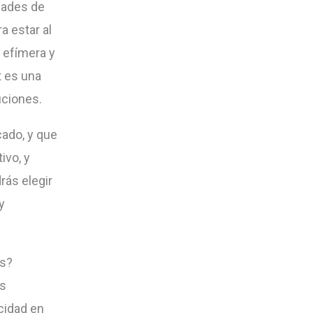
idades de
a estar al
y efímera y
t es una
uciones.
ado, y que
ivo, y
rás elegir
y
es?
ás
icidad en