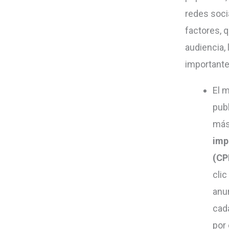
redes soci
factores, q
audiencia,
importante
El 
publ
más
imp
(CP
clic
anu
cad
por 