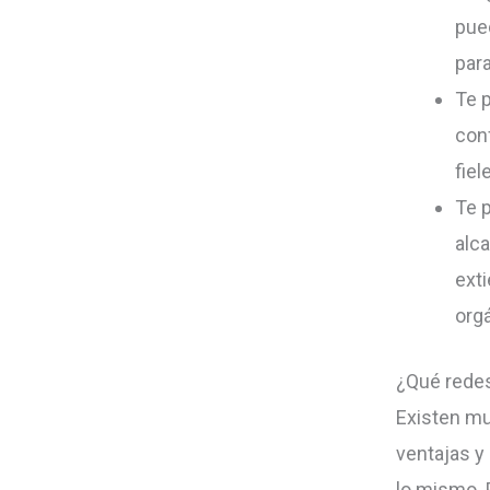
pue
para
Te p
con
fiel
Te p
alc
ext
org
¿Qué redes
Existen mu
ventajas y
lo mismo. 