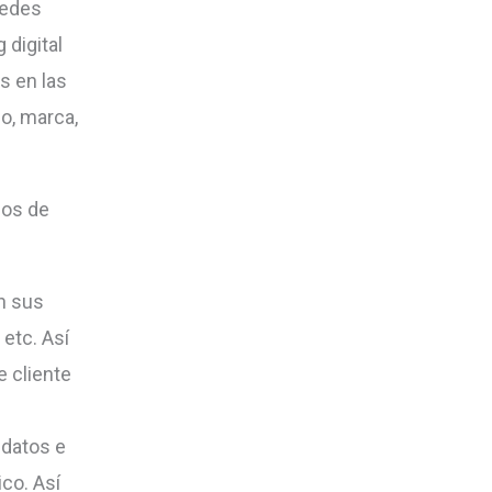
redes
 digital
s en las
io, marca,
pos de
n sus
etc. Así
e cliente
 datos e
co. Así