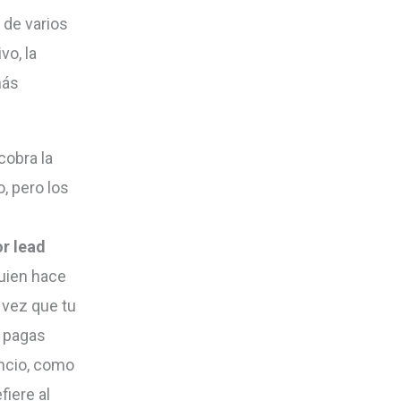
 de varios
vo, la
más
cobra la
, pero los
r lead
guien hace
 vez que tu
e pagas
uncio, como
fiere al