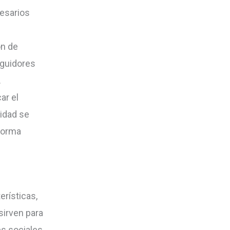
cesarios
ón de
eguidores
.
ar el
cidad se
 forma
erísticas,
sirven para
es sociales