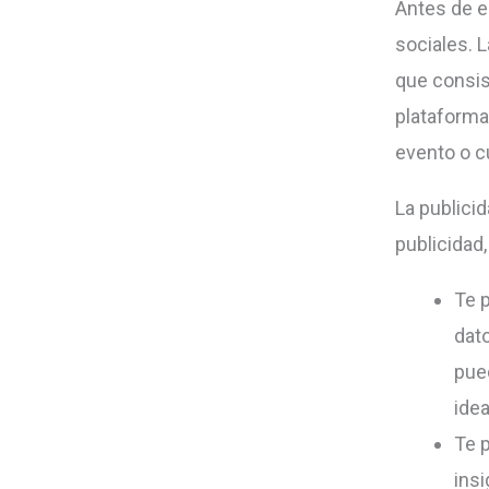
Antes de e
sociales. 
que consis
plataforma
evento o cu
La publici
publicidad
Te 
dat
pued
idea
Te 
insi