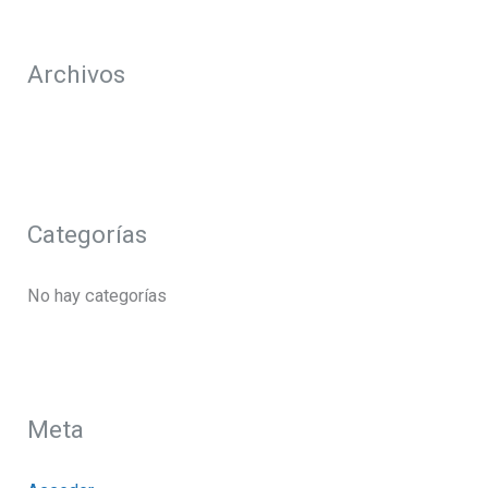
o
r
Archivos
:
Categorías
No hay categorías
Meta