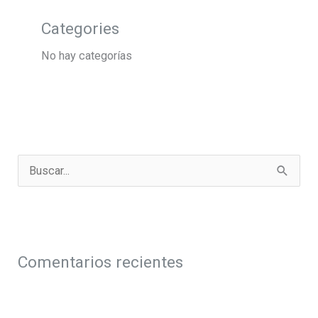
Categories
No hay categorías
B
u
s
c
a
Comentarios recientes
r
p