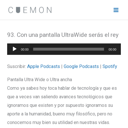
Ir
al
contenido
93. Con una pantalla UltraWide serás el rey
Reproductor
00:00
00:00
de
audio
Suscribir:
Apple Podcasts
|
Google Podcasts
|
Spotify
Pantalla Ultra Wide o Ultra ancha
Como ya sabes hoy toca hablar de tecnología y que es
que a veces van saliendo avances tecnológicos que
ignoramos que existen y por supuesto ignoramos su
aporte a la humanidad, bueno muy filosófico, pero no
conocemos muy bien su utilidad en nuestras vidas.