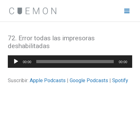
Ir
al
contenido
72. Error todas las impresoras
deshabilitadas
Reproductor
00:00
00:00
de
audio
Suscribir:
Apple Podcasts
|
Google Podcasts
|
Spotify