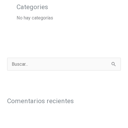
Categories
No hay categorías
B
u
s
c
a
Comentarios recientes
r
p
o