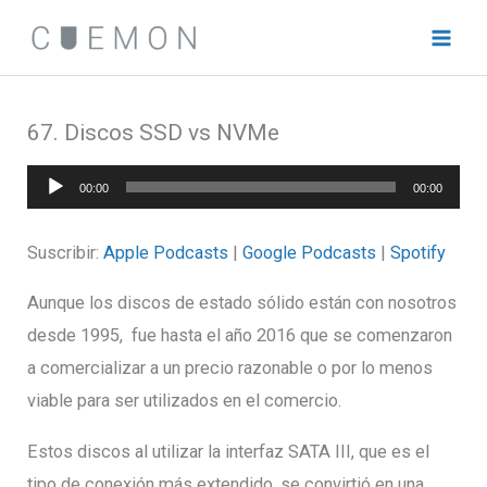
Ir
al
contenido
67. Discos SSD vs NVMe
Reproductor
00:00
00:00
de
audio
Suscribir:
Apple Podcasts
|
Google Podcasts
|
Spotify
Aunque los discos de estado sólido están con nosotros
desde 1995, fue hasta el año 2016 que se comenzaron
a comercializar a un precio razonable o por lo menos
viable para ser utilizados en el comercio.
Estos discos al utilizar la interfaz SATA III, que es el
tipo de conexión más extendido, se convirtió en una