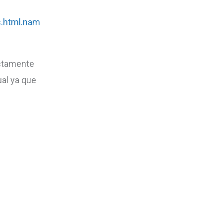
s.html.nam
rectamente
ual ya que