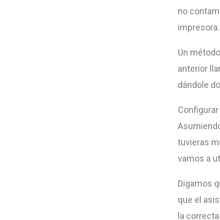
no contamo
impresora.
Un método 
anterior l
dándole do
Configurar
Asumiendo 
tuvieras m
vamos a uti
Digamos qu
que el asi
la correct