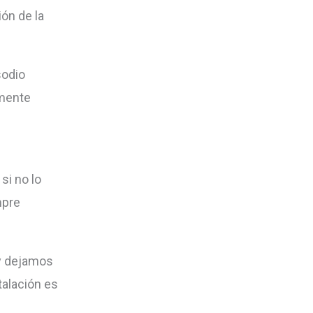
ón de la
sodio
amente
si no lo
mpre
 y dejamos
talación es
.