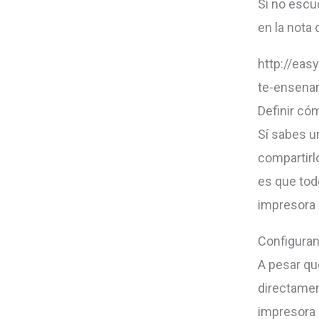
Si no escu
en la nota 
http://eas
te-ensena
Definir có
Sí sabes 
compartirlo
es que tod
impresora 
Configuran
A pesar qu
directamen
impresora 