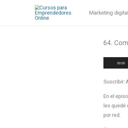
Ir
Marketing digit
al
contenido
64. Com
Reproduct
00:00
de
audio
Suscribir:
En el epis
les quedé 
por red.