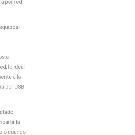
a por red
o
disminuir
equipos-
el
volumen.
os a
d, lo ideal
ente a la
ra por USB.
ectado
partir la
mplo cuando