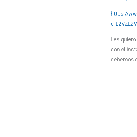
https://w
e-L2VzL2
Les quiero 
con el ins
debemos co