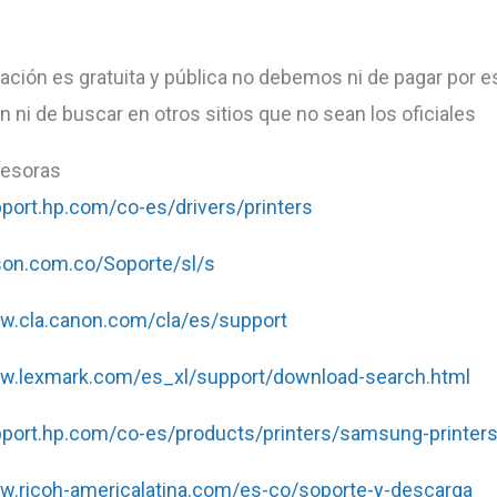
ación es gratuita y pública no debemos ni de pagar por e
n ni de buscar en otros sitios que no sean los oficiales
resoras
pport.hp.com/co-es/drivers/printers
son.com.co/Soporte/sl/s
ww.cla.canon.com/cla/es/support
ww.lexmark.com/es_xl/support/download-search.html
pport.hp.com/co-es/products/printers/samsung-printer
w.ricoh-americalatina.com/es-co/soporte-y-descarga