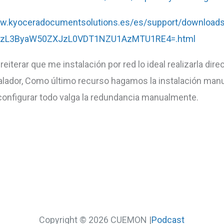
ww.kyoceradocumentsolutions.es/es/support/download
VzL3ByaW50ZXJzL0VDT1NZU1AzMTU1RE4=.html
reiterar que me instalación por red lo ideal realizarla di
talador, Como último recurso hagamos la instalación man
nfigurar todo valga la redundancia manualmente.
Copyright © 2026 CUEMON |
Podcast