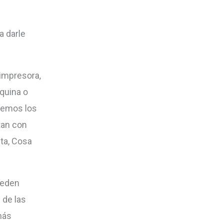
a darle
 impresora,
quina o
quemos los
tan con
ita, Cosa
ueden
 de las
más