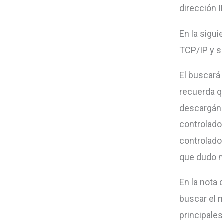
dirección 
En la sigui
TCP/IP y s
El buscará
recuerda q
descargánd
controlado
controlado
que dudo m
En la nota
buscar el 
principale