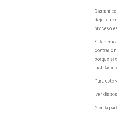
Bastará con
dejar que 
proceso es
Sí tenemos 
contrario n
porque si 
instalació
Para esto 
ver dispos
Y en la pa