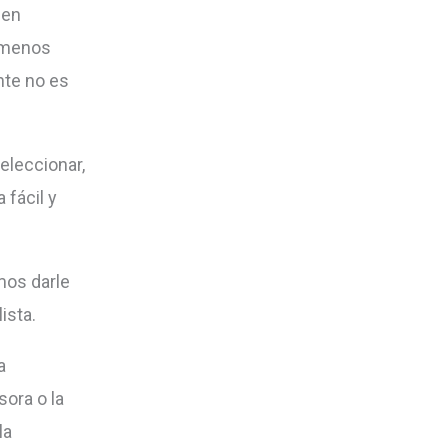
 en
l menos
nte no es
eleccionar,
 fácil y
mos darle
ista.
a
ora o la
la