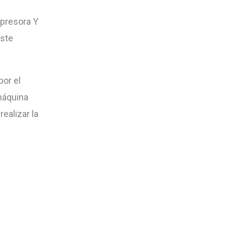
mpresora Y
este
por el
 máquina
ealizar la