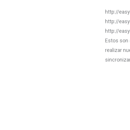
http://ea
http://eas
http://eas
Estos son 
realizar n
sincroniza