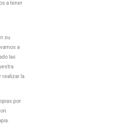
s a tener
en su
 vamos a
ado las
uestra
ealizar la
opias por
son
pia.