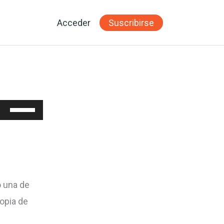
Acceder
Suscribirse
Utiliza
las
teclas
de
flecha
o una de
arriba/abajo
opia de
para
aumentar