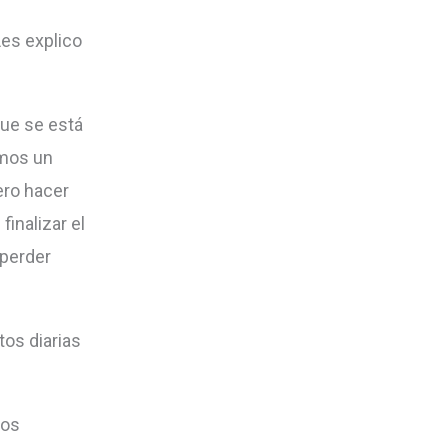
Les explico
que se está
emos un
ero hacer
finalizar el
 perder
tos diarias
los