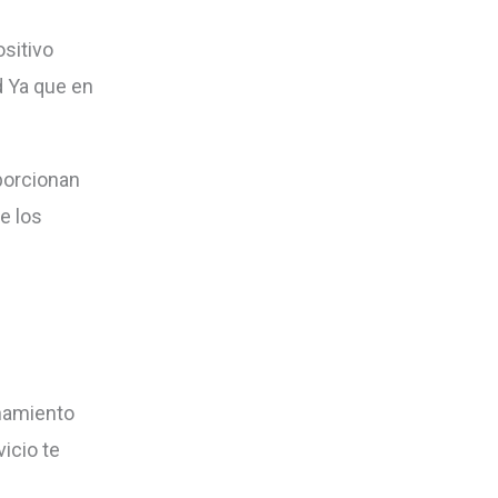
sitivo
d Ya que en
porcionan
e los
enamiento
vicio te