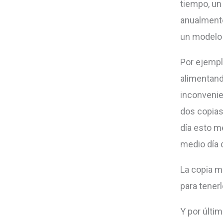
tiempo, un
anualmente
un modelo 
Por ejempl
alimentand
inconvenie
dos copias 
día esto m
medio día d
La copia m
para tener
Y por últim