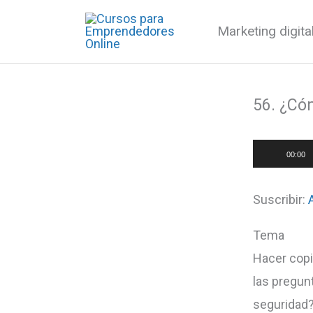
Ir
Marketing digit
al
contenido
56. ¿Có
Reproduct
00:00
de
audio
Suscribir:
Tema
Hacer copi
las pregun
seguridad?