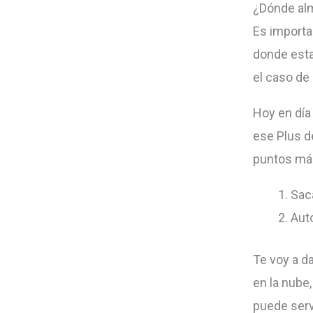
¿Dónde al
Es importa
donde esta
el caso de
Hoy en día
ese Plus d
puntos más
Sac
Aut
Te voy a d
en la nube,
puede serv