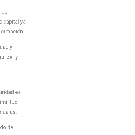
o
 de
disminuir
 capital ya
el
formación.
volumen.
idad y
ilizar y
uridad es
imilitud
nuales.
odo de