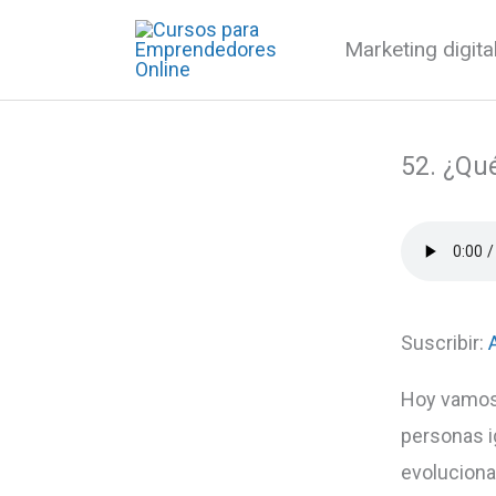
Ir
Marketing digit
al
contenido
52. ¿Qu
Suscribir:
Hoy vamos 
personas i
evoluciona