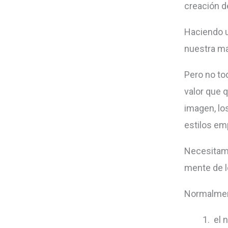
creación d
Haciendo u
nuestra ma
Pero no tod
valor que 
imagen, los
estilos em
Necesitamo
mente de 
Normalmen
el 