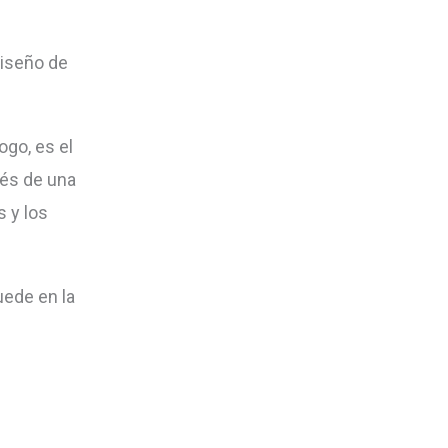
diseño de
ogo, es el
vés de una
s y los
ede en la