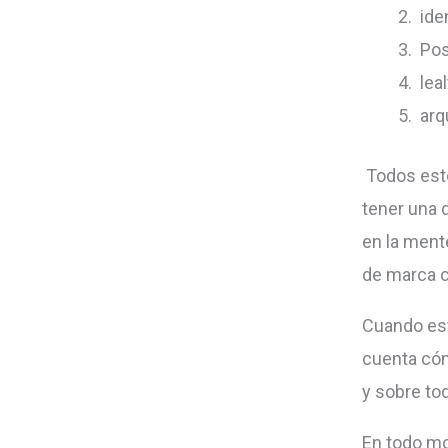
ide
Pos
lea
arq
Todos esto
tener una 
en la ment
de marca c
Cuando est
cuenta cóm
y sobre to
En todo m