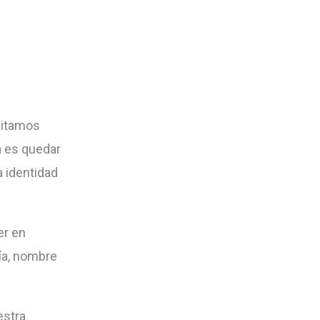
sitamos
a es quedar
 identidad
er en
fía, nombre
estra