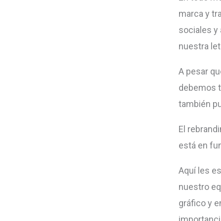
marca y tr
sociales y
nuestra le
A pesar qu
debemos te
también pu
El rebrand
está en fu
Aquí les e
nuestro eq
gráfico y 
importanci