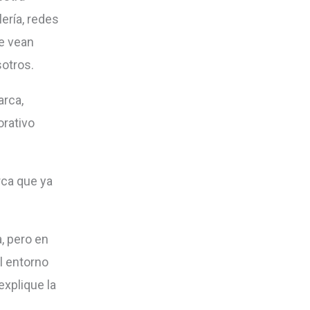
ería, redes
e vean
otros.
arca,
orativo
rca que ya
, pero en
l entorno
explique la