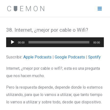
Ir
al
contenido
38. Internet, ¿mejor por cable o Wifi?
Reproductor
00:00
00:00
de
audio
Suscribir:
Apple Podcasts
|
Google Podcasts
|
Spotify
Internet, ¿mejor por cable o wifi?, esta es una pregunta
que nos hacen mucho.
Pero la respuesta depende, depende donde lo estemos
utilizando, para que lo vamos a utilizar, que tanto tiempo
lo vamos a utilizar y sobre todo, desde que dispositivo.