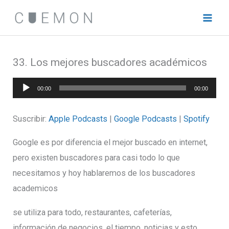
Ir
al
contenido
33. Los mejores buscadores académicos
Reproductor
00:00
00:00
de
audio
Suscribir:
Apple Podcasts
|
Google Podcasts
|
Spotify
Google es por diferencia el mejor buscado en internet,
pero existen buscadores para casi todo lo que
necesitamos y hoy hablaremos de los buscadores
academicos
se utiliza para todo, restaurantes, cafeterías,
información de negocios, el tiempo, noticias y esto