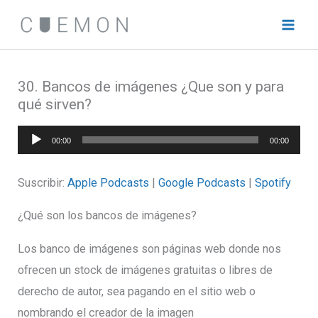
Ir
al
contenido
30. Bancos de imágenes ¿Que son y para
qué sirven?
Reproductor
00:00
00:00
de
audio
Suscribir:
Apple Podcasts
|
Google Podcasts
|
Spotify
¿Qué son los bancos de imágenes?
Los banco de imágenes son páginas web donde nos
ofrecen un stock de imágenes gratuitas o libres de
derecho de autor, sea pagando en el sitio web o
nombrando el creador de la imagen