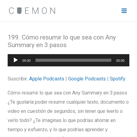
Ir
al
contenido
199. Cómo resumir lo que sea con Any
Summary en 3 pasos
Reproductor
00:00
00:00
de
audio
Suscribir:
Apple Podcasts
|
Google Podcasts
|
Spotify
Cómo resumir lo que sea con Any Summary en 3 pasos
¿Te gustaría poder resumir cualquier texto, documento o
video en cuestión de segundos, sin tener que leerlo o
verlo todo? ¿Te imaginas lo que podrías ahorrar en
tiempo y esfuerzo, y lo que podrías aprender y