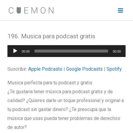
Ir
al
contenido
196. Musica para podcast gratis
Reproductor
00:00
00:00
de
audio
Suscribir:
Apple Podcasts
|
Google Podcasts
|
Spotify
Musica perfecta para tu podcast y gratis
¿Te gustaría tener música para podcast gratis y de
calidad? ¿Quieres darle un toque profesional y original a
tu podcast sin gastar dinero? ¿Te preocupa que la
música que usas pueda tener problemas de derechos
de autor?