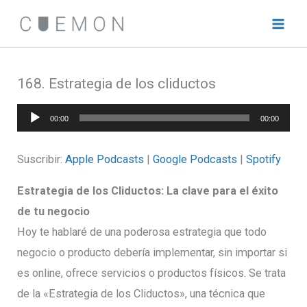
Ir
al
contenido
168. Estrategia de los cliductos
Reproductor
00:00
00:00
de
audio
Suscribir:
Apple Podcasts
|
Google Podcasts
|
Spotify
Estrategia de los Cliductos: La clave para el éxito
de tu negocio
Hoy te hablaré de una poderosa estrategia que todo
negocio o producto debería implementar, sin importar si
es online, ofrece servicios o productos físicos. Se trata
de la «Estrategia de los Cliductos», una técnica que