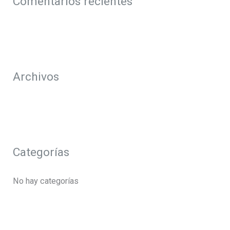
Comentarios recientes
r
p
o
r
Archivos
:
Categorías
No hay categorías