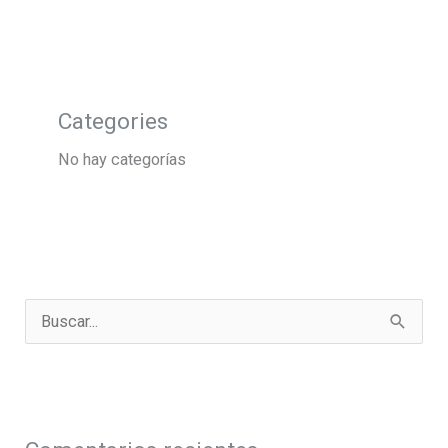
Categories
No hay categorías
B
u
s
c
a