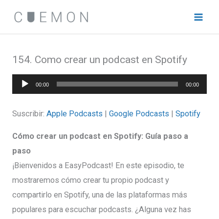
Ir
al
contenido
154. Como crear un podcast en Spotify
Reproductor
00:00
00:00
de
audio
Suscribir:
Apple Podcasts
|
Google Podcasts
|
Spotify
Cómo crear un podcast en Spotify: Guía paso a
paso
¡Bienvenidos a EasyPodcast! En este episodio, te
mostraremos cómo crear tu propio podcast y
compartirlo en Spotify, una de las plataformas más
populares para escuchar podcasts. ¿Alguna vez has