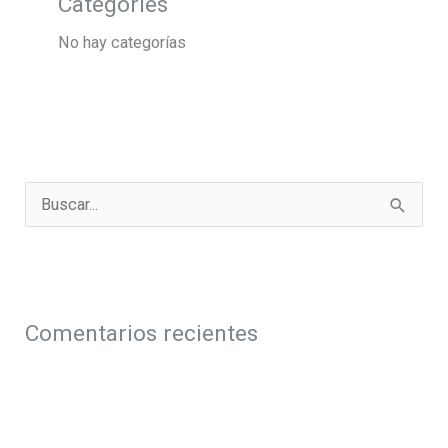
Categories
No hay categorías
B
u
s
c
a
Comentarios recientes
r
p
o