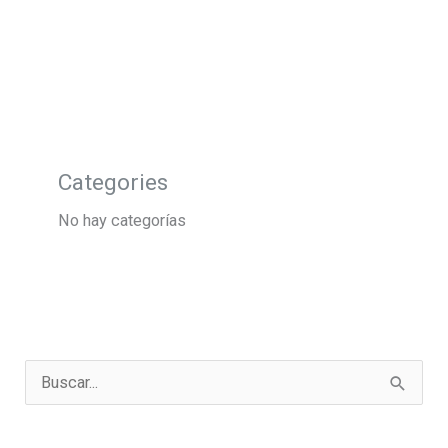
Categories
No hay categorías
B
u
s