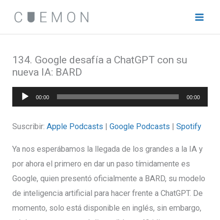
Ir
al
contenido
134. Google desafía a ChatGPT con su
nueva IA: BARD
Reproductor
00:00
00:00
de
audio
Suscribir:
Apple Podcasts
|
Google Podcasts
|
Spotify
Ya nos esperábamos la llegada de los grandes a la IA y
por ahora el primero en dar un paso tímidamente es
Google, quien presentó oficialmente a BARD, su modelo
de inteligencia artificial para hacer frente a ChatGPT. De
momento, solo está disponible en inglés, sin embargo,