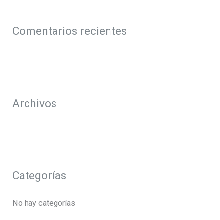
c
a
Comentarios recientes
r
p
o
r
Archivos
:
Categorías
No hay categorías