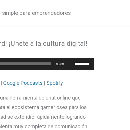
al simple para emprendedores
d! ¡Unete a la cultura digital!
Utiliza
00:00
las
teclas
|
Google Podcasts
|
Spotify
de
 una herramienta de chat online que
flecha
ara el ecosistema gamer osea para los
arriba/abajo
idad se extendió rápidamente logrando
para
mienta muy completa de comunicación.
aumentar