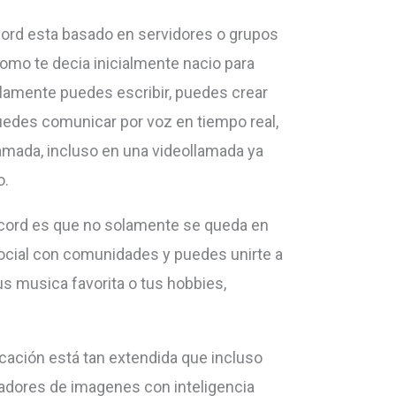
o
cord esta basado en servidores o grupos
disminuir
como te decia inicialmente nacio para
el
olamente puedes escribir, puedes crear
volumen.
uedes comunicar por voz en tiempo real,
mada, incluso en una videollamada ya
o.
scord es que no solamente se queda en
social con comunidades y puedes unirte a
s musica favorita o tus hobbies,
cación está tan extendida que incluso
adores de imagenes con inteligencia