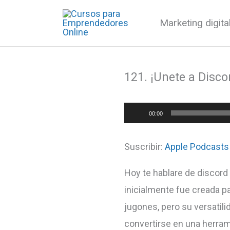
Ir
Marketing digit
al
contenido
121. ¡Unete a Discor
Reproductor
00:00
de
audio
Suscribir:
Apple Podcasts
Hoy te hablare de discord
inicialmente fue creada p
jugones, pero su versatil
convertirse en una herra