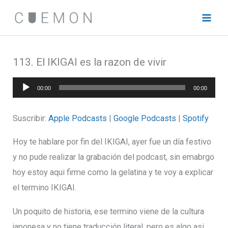
Ir
al
contenido
113. El IKIGAI es la razon de vivir
Reproductor
00:00
00:00
de
audio
Suscribir:
Apple Podcasts
|
Google Podcasts
|
Spotify
Hoy te hablare por fin del IKIGAI, ayer fue un día festivo
y no pude realizar la grabación del podcast, sin emabrgo
hoy estoy aqui firme como la gelatina y te voy a explicar
el termino IKIGAI.
Un poquito de historia, ese termino viene de la cultura
japonesa y no tiene traducción literal, pero es algo asi