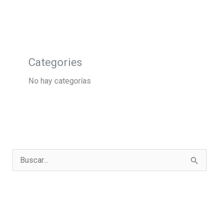
Categories
No hay categorías
B
u
s
c
a