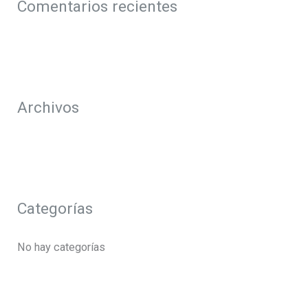
Comentarios recientes
r
p
o
r
Archivos
:
Categorías
No hay categorías