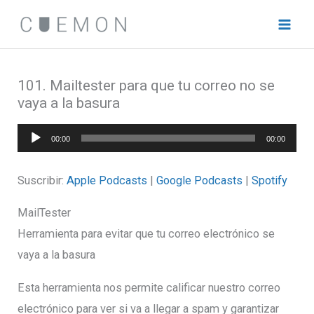
Ir
al
contenido
101. Mailtester para que tu correo no se
vaya a la basura
Reproductor
00:00
00:00
de
audio
Suscribir:
Apple Podcasts
|
Google Podcasts
|
Spotify
MailTester
Herramienta para evitar que tu correo electrónico se
vaya a la basura
Esta herramienta nos permite calificar nuestro correo
electrónico para ver si va a llegar a spam y garantizar