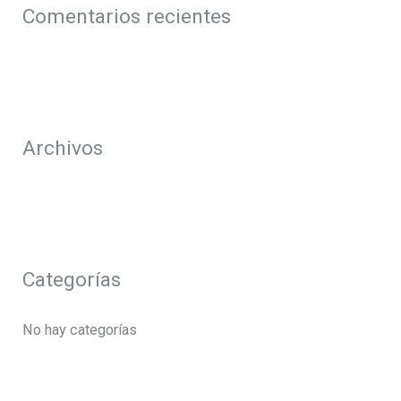
a
Comentarios recientes
r
p
o
r
Archivos
:
Categorías
No hay categorías