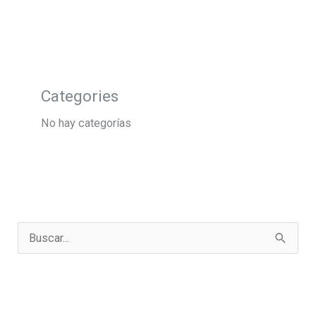
Categories
No hay categorías
B
u
s
c